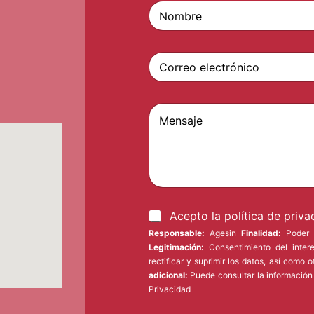
N
o
m
Nombre
b
C
r
o
e
r
y
r
t
M
e
e
e
o
l
n
e
é
s
l
f
a
e
o
j
c
n
e
t
o
r
*
A
Acepto la política de priva
ó
c
n
Responsable:
Agesin
Finalidad:
Poder a
e
i
Legitimación:
Consentimiento del inter
p
c
rectificar y suprimir los datos, así como
t
o
adicional:
Puede consultar la información
o
*
Privacidad
l
a