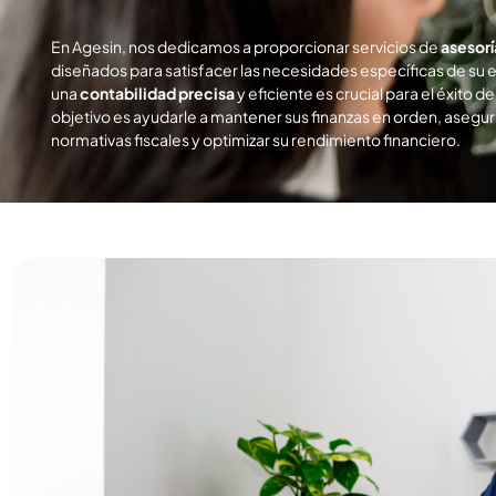
En Agesin, nos dedicamos a proporcionar servicios de
asesorí
diseñados para satisfacer las necesidades específicas de s
una
contabilidad precisa
y eficiente es crucial para el éxito 
objetivo es ayudarle a mantener sus finanzas en orden, asegur
normativas fiscales y optimizar su rendimiento financiero.