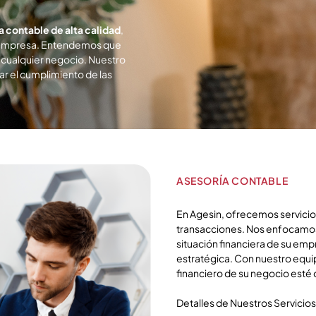
a contable de alta calidad
,
u empresa. Entendemos que
de cualquier negocio. Nuestro
ar el cumplimiento de las
ASESORÍA CONTABLE
En Agesin, ofrecemos servicios
transacciones. Nos enfocamos 
situación financiera de su emp
estratégica. Con nuestro equ
financiero de su negocio esté 
Detalles de Nuestros Servicio