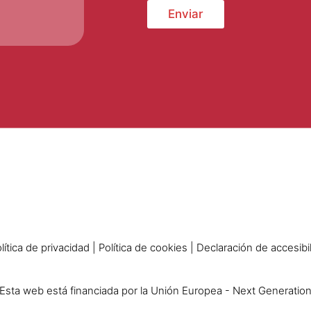
p
Enviar
o
l
í
t
i
c
a
d
e
p
r
i
v
a
c
i
d
a
lítica de privacidad
|
Política de cookies
|
Declaración de accesibi
d
*
Esta web está financiada por la Unión Europea - Next Generatio