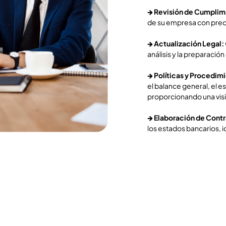
🡺
Revisión de Cumplim
de su empresa con preci
🡺
Actualización Legal:
análisis y la preparació
🡺
Políticas y Procedim
el balance general, el e
proporcionando una visió
🡺
Elaboración de Contr
los estados bancarios, 