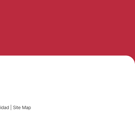
lidad
|
Site Map
n