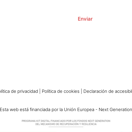
*
Privacidad
l
a
p
Enviar
o
l
í
t
i
c
a
d
e
p
r
i
v
lítica de privacidad
|
Política de cookies
|
Declaración de accesibi
a
c
i
Esta web está financiada por la Unión Europea - Next Generatio
d
a
d
*