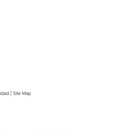
lidad
|
Site Map
n