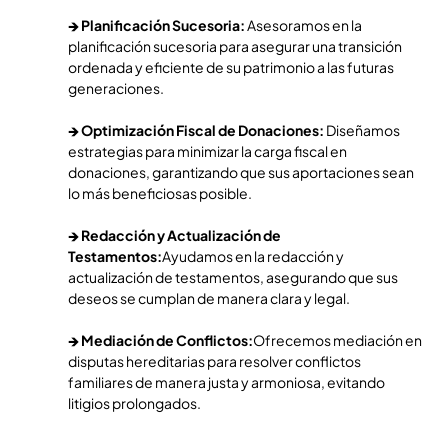
🡺
Planificación Sucesoria:
Asesoramos en la
planificación sucesoria para asegurar una transición
ordenada y eficiente de su patrimonio a las futuras
generaciones.
🡺
Optimización Fiscal de Donaciones:
Diseñamos
estrategias para minimizar la carga fiscal en
donaciones, garantizando que sus aportaciones sean
lo más beneficiosas posible.
🡺
Redacción y Actualización de
Testamentos:
Ayudamos en la redacción y
actualización de testamentos, asegurando que sus
deseos se cumplan de manera clara y legal.
🡺
Mediación de Conflictos:
Ofrecemos mediación en
disputas hereditarias para resolver conflictos
familiares de manera justa y armoniosa, evitando
litigios prolongados.