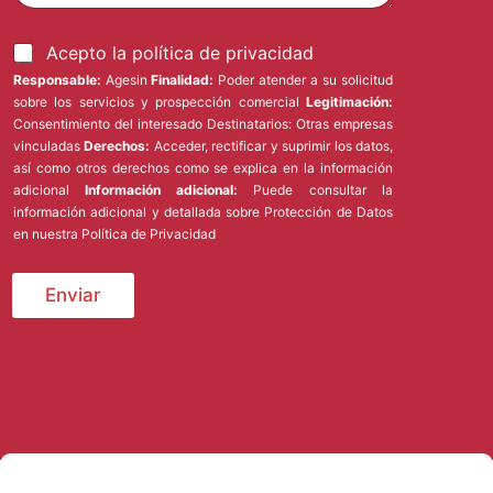
e
t
o
r
*
A
Acepto la política de privacidad
ó
c
n
Responsable:
Agesin
Finalidad:
Poder atender a su solicitud
e
i
sobre los servicios y prospección comercial
Legitimación:
p
c
Consentimiento del interesado Destinatarios: Otras empresas
t
o
vinculadas
Derechos:
Acceder, rectificar y suprimir los datos,
o
*
así como otros derechos como se explica en la información
l
adicional
Información adicional:
Puede consultar la
a
información adicional y detallada sobre Protección de Datos
p
en nuestra
Política de Privacidad
o
l
í
Enviar
t
i
c
a
d
e
p
r
i
v